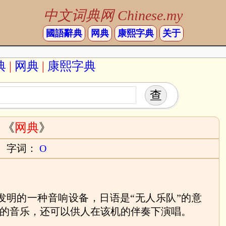
中文词典网 Chinese.my
國語辭典
网典
康熙字典
关于
典
|
网典
|
康熙字典
《
网典
》
字词：
O
本发明的一种音响设备，日语是“无人乐队”的意
的音乐，还可以供人在该机的伴奏下演唱。