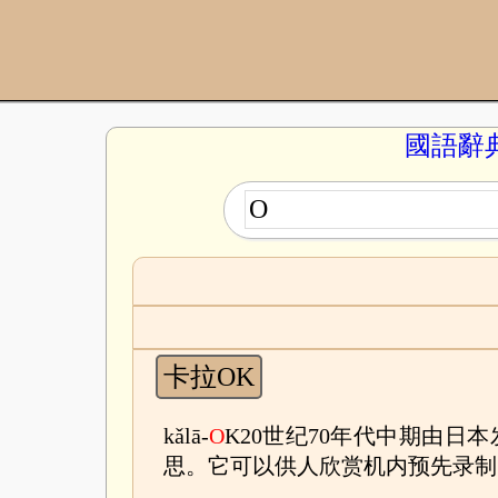
國語辭
卡拉OK
kǎlā-
O
K20世纪70年代中期由日
思。它可以供人欣赏机内预先录制