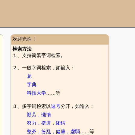
欢迎光临！
检索方法
１、支持简繁字词检索。
２、一般字词检索，如输入：
龙
字典
科技大学
……等
３、多字词检索以
逗号
分开，如输入：
勤劳，懒惰
努力，挺进，团结
整齐，纷乱，健康，虚弱
……等