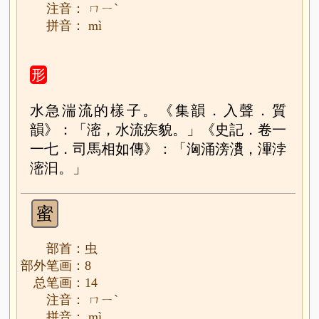
注音： ㄇㄧˋ
拼音： mì
形
水急湍流的樣子。《集韻．入聲．質
韻》：「滵，水流疾貌。」《史記．卷一
一七．司馬相如傳》：「洶涌滂㵒，滭浡
滵汩。」
蜜
部首：虫
部外笔画：8
总笔画：14
注音： ㄇㄧˋ
拼音： mì