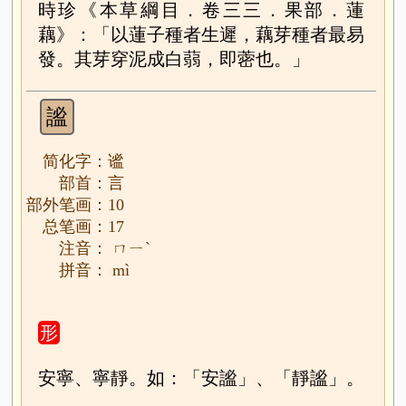
時珍《本草綱目．卷三三．果部．蓮
藕》：「以蓮子種者生遲，藕芽種者最易
發。其芽穿泥成白蒻，即蔤也。」
謐
简化字：谧
部首：言
部外笔画：10
总笔画：17
注音： ㄇㄧˋ
拼音： mì
形
安寧、寧靜。如：「安謐」、「靜謐」。