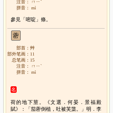
注音： ㄇㄧˋ
拼音： mì
參見「嘧啶」條。
蔤
部首：艸
部外笔画：11
总笔画：15
注音： ㄇㄧˋ
拼音： mì
名
荷的地下莖。《文選．何晏．景福殿
賦》：「茄蔤倒植，吐被芙蕖。」明．李