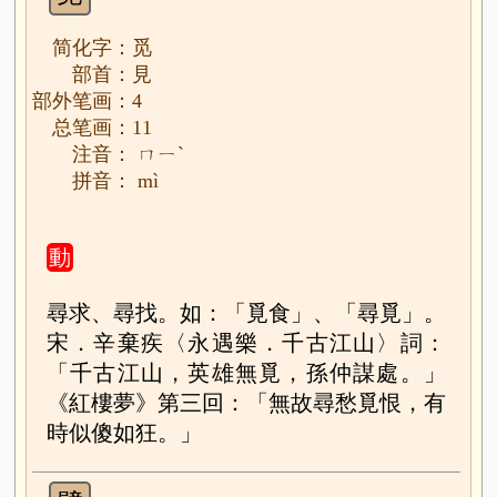
简化字：觅
部首：見
部外笔画：4
总笔画：11
注音： ㄇㄧˋ
拼音： mì
動
尋求、尋找。如：「覓食」、「尋覓」。
宋．辛棄疾〈永遇樂．千古江山〉詞：
「千古江山，英雄無覓，孫仲謀處。」
《紅樓夢》第三回：「無故尋愁覓恨，有
時似傻如狂。」