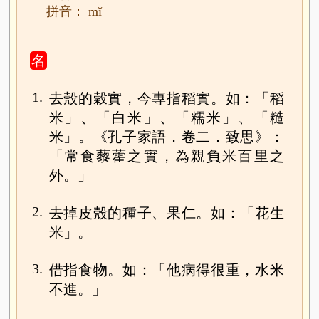
拼音： mǐ
名
1.
去殼的穀實，今專指稻實。如：「稻
米」、「白米」、「糯米」、「糙
米」。《孔子家語．卷二．致思》：
「常食藜藿之實，為親負米百里之
外。」
2.
去掉皮殼的種子、果仁。如：「花生
米」。
3.
借指食物。如：「他病得很重，水米
不進。」