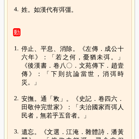
4.
姓。如漢代有弭彊。
動
1.
停止、平息、消除。《左傳．成公十
六年》：「若之何，憂猶未弭。」
《後漢書．卷八〇．文苑傳下．趙壹
傳》：「下則抗論當世，消弭時
災。」
2.
安撫。通「敉」。《史記．卷四六．
田敬仲完世家》：「夫治國家而弭人
民者，無若乎五音者。」
3.
遺忘。《文選．江淹．雜體詩．潘黃