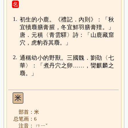
名
1.
初生的小鹿。《禮記．內則》：「秋
宜犢麛膳膏腥，冬宜鮮羽膳膏羶。」
唐．元稹〈青雲驛〉詩：「山鹿藏窟
穴，虎豹吞其麛。」
2.
通稱幼小的野獸。三國魏．劉劭〈七
華〉：「煮丹穴之卵……，臠麒麟之
麛。」
米
部首：米
总笔画：6
注音： ㄇㄧˇ