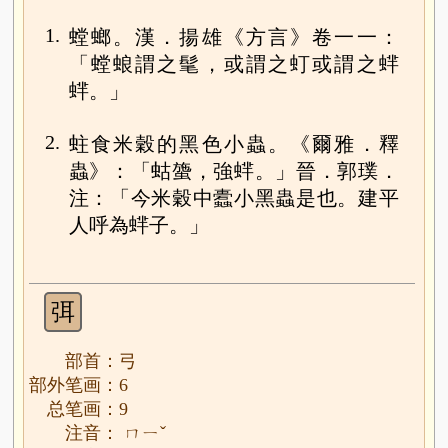
1.
螳螂。漢．揚雄《方言》卷一一：
「螳蜋謂之髦，或謂之虰或謂之蝆
蝆。」
2.
蛀食米穀的黑色小蟲。《爾雅．釋
蟲》：「蛄䗐，強蝆。」晉．郭璞．
注：「今米穀中蠹小黑蟲是也。建平
人呼為蝆子。」
弭
部首：弓
部外笔画：6
总笔画：9
注音： ㄇㄧˇ