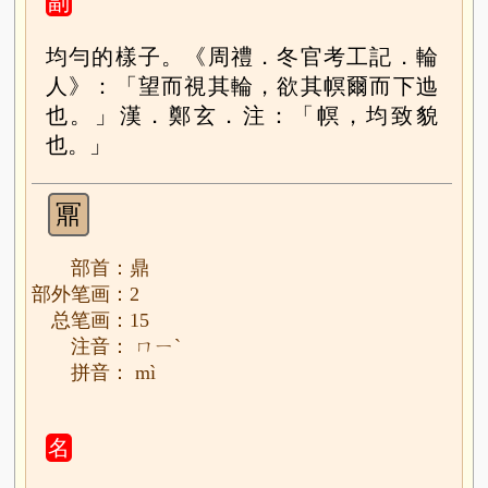
副
均勻的樣子。《周禮．冬官考工記．輪
人》：「望而視其輪，欲其幎爾而下迆
也。」漢．鄭玄．注：「幎，均致貌
也。」
鼏
部首：鼎
部外笔画：2
总笔画：15
注音： ㄇㄧˋ
拼音： mì
名