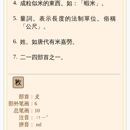
4.
成粒似米的東西。如：「蝦米」。
5.
量詞。表示長度的法制單位。俗稱
「公尺」。
6.
姓。如唐代有米嘉勞。
7.
二一四部首之一。
敉
部首：攴
部外笔画：6
总笔画：10
注音： ㄇㄧˇ
拼音： mǐ