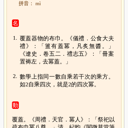
拼音： mì
名
1.
覆蓋器物的布巾。《儀禮．公食大夫
禮》：「簠有蓋冪，凡炙無醬。」
《遼史．卷五二．禮志五》：「冊案
置褥左，去冪蓋。」
2.
數學上指同一數自乘若干次的乘方。
如2自乘四次，就是2的四次冪。
動
覆蓋。《周禮．天官．冪人》：「祭祀以
疏布巾冪八尊。」清．紀昀《閱微草堂筆