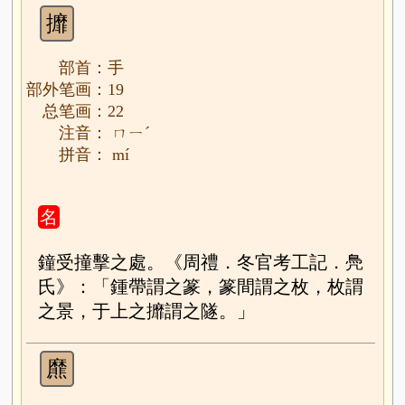
攠
部首：手
部外笔画：19
总笔画：22
注音： ㄇㄧˊ
拼音： mí
名
鐘受撞擊之處。《周禮．冬官考工記．鳧
氏》：「鍾帶謂之篆，篆間謂之枚，枚謂
之景，于上之攠謂之隧。」
爢