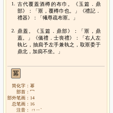
1.
古代覆蓋酒樽的布巾。《玉篇．鼎
部》：「鼏，覆樽巾也。」《禮記．
禮器》：「犧尊疏布鼏。」
2.
鼎蓋。《玉篇．鼎部》：「鼏，鼎
蓋。」《儀禮．士喪禮》：「右人左
執匕，抽扃予左手兼執之，取鼏委于
鼎北，加扃不坐。」
冪
简化字：幂
部首：冖
部外笔画：14
总笔画：16
注音： ㄇㄧˋ