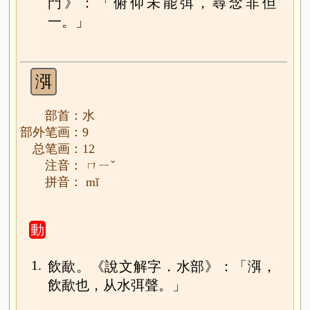
門》：「俯仰未能弭，尋念非但
一。」
渳
部首：水
部外笔画：9
总笔画：12
注音： ㄇㄧˇ
拼音： mǐ
動
1.
飲歃。《說文解字．水部》：「渳，
飲歃也，从水弭聲。」