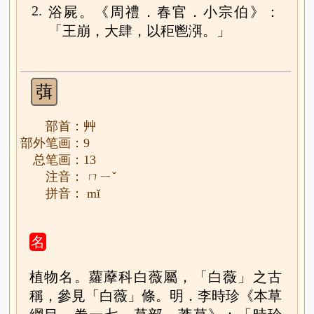
2.
浴屍。《周禮．春官．小宗伯》：
「王崩，大肆，以秬鬯渳。」
葞
部首：艸
部外笔画：9
总笔画：13
注音： ㄇㄧˇ
拼音： mǐ
名
植物名。蘿藦科白薇屬，「白薇」之古
稱，參見「白薇」條。明．李時珍《本草