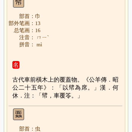
幦
部首：巾
部外笔画：13
总笔画：16
注音： ㄇㄧˋ
拼音： mì
名
古代車前橫木上的覆蓋物。《公羊傳．昭
公二十五年》：「以幦為席。」漢．何
休．注：「幦，車覆笭。」
蠠
部首：虫