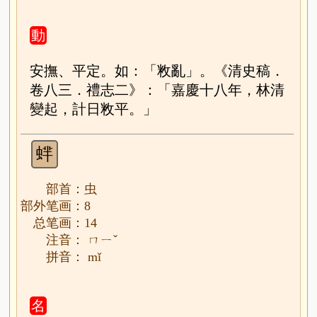
動
安撫、平定。如：「敉亂」。《清史稿．
卷八三．禮志二》：「嘉慶十八年，林清
變起，計日敉平。」
蝆
部首：虫
部外笔画：8
总笔画：14
注音： ㄇㄧˇ
拼音： mǐ
名