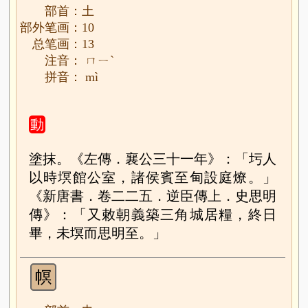
部首：土
部外笔画：10
总笔画：13
注音： ㄇㄧˋ
拼音： mì
動
塗抹。《左傳．襄公三十一年》：「圬人
以時塓館公室，諸侯賓至甸設庭燎。」
《新唐書．卷二二五．逆臣傳上．史思明
傳》：「又敕朝義築三角城居糧，終日
畢，未塓而思明至。」
幎