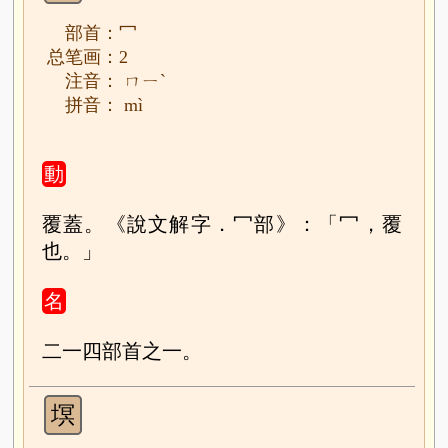
部首：冖
总笔画：2
注音： ㄇㄧˋ
拼音： mì
動
覆蓋。《說文解字．冖部》：「冖，覆
也。」
名
二一四部首之一。
塓