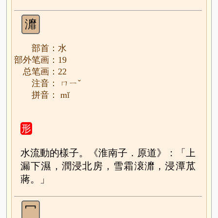
灖
部首：水
部外笔画：19
总笔画：22
注音： ㄇㄧˇ
拼音： mǐ
形
水流動的樣子。《淮南子．原道》：「上
漏下濕，潤浸北房，雪霜滖灖，浸潭苽
蔣。」
冖