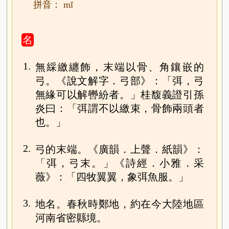
拼音： mǐ
名
1.
無綵繳纏飾，末端以骨、角鑲嵌的
弓。《說文解字．弓部》：「弭，弓
無緣可以解轡紛者。」桂馥義證引孫
炎曰：「弭謂不以繳束，骨飾兩頭者
也。」
2.
弓的末端。《廣韻．上聲．紙韻》：
「弭，弓末。」《詩經．小雅．采
薇》：「四牧翼翼，象弭魚服。」
3.
地名。春秋時鄭地，約在今大陸地區
河南省密縣境。