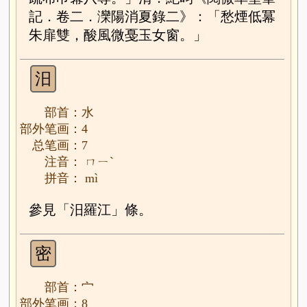
記．卷二．灤陽消夏錄二》：「愁煙低冪
朱扉雙，酸風微戞玉女窗。」
汨
部首：水
部外笔画：4
总笔画：7
注音： ㄇㄧˋ
拼音： mì
參見「汨羅江」條。
密
部首：宀
部外笔画：8