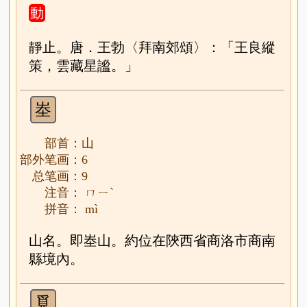
動
靜止。唐．王勃〈拜南郊頌〉：「王良縱
策，雲藏星謐。」
峚
部首：山
部外笔画：6
总笔画：9
注音： ㄇㄧˋ
拼音： mì
山名。即峚山。約位在陝西省商洛市商南
縣境內。
覓