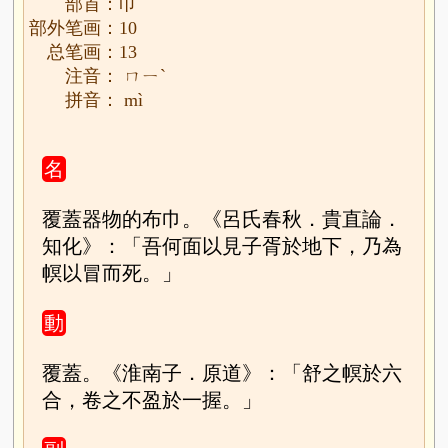
部首：巾
部外笔画：10
总笔画：13
注音： ㄇㄧˋ
拼音： mì
名
覆蓋器物的布巾。《呂氏春秋．貴直論．
知化》：「吾何面以見子胥於地下，乃為
幎以冒而死。」
動
覆蓋。《淮南子．原道》：「舒之幎於六
合，卷之不盈於一握。」