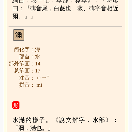
綱目．卷一七．草部．莽草》：「時珍
曰：『葞音尾，白薇也。薇、葞字音相近
爾。』」
濔
简化字：沵
部首：水
部外笔画：14
总笔画：17
注音： ㄇㄧˇ
拼音： mǐ
形
水滿的樣子。《說文解字．水部》：
「濔，滿也。」