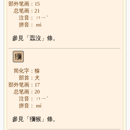
部外笔画：15
总笔画：21
注音： ㄇㄧˋ
拼音： mì
參見「蠠沒」條。
獼
简化字：猕
部首：犬
部外笔画：17
总笔画：20
注音： ㄇㄧˊ
拼音： mí
參見「獼猴」條。