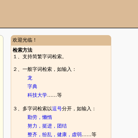
欢迎光临！
检索方法
１、支持简繁字词检索。
２、一般字词检索，如输入：
龙
字典
科技大学
……等
３、多字词检索以
逗号
分开，如输入：
勤劳，懒惰
努力，挺进，团结
整齐，纷乱，健康，虚弱
……等