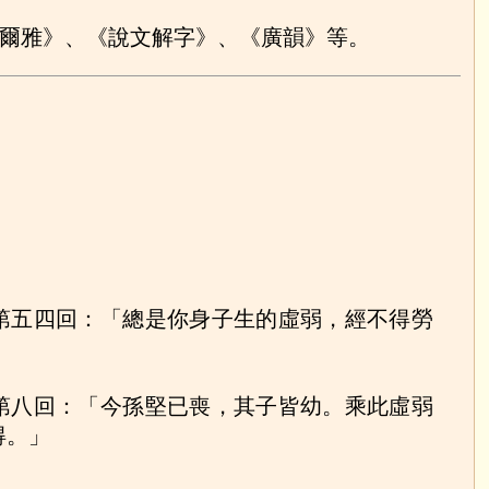
爾雅》、《說文解字》、《廣韻》等。
第五四回：「總是你身子生的虛弱，經不得勞
第八回：「今孫堅已喪，其子皆幼。乘此虛弱
得。」