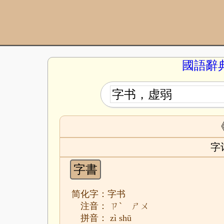
國語辭
字
字書
简化字：字书
注音： ㄗˋ ㄕㄨ
拼音： zì shū