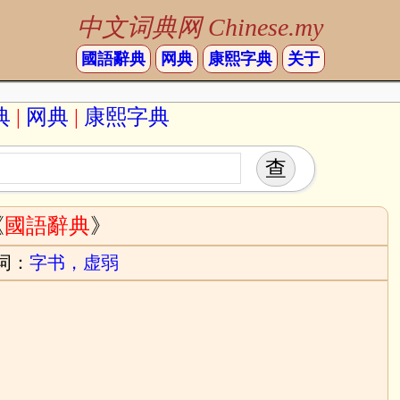
中文词典网 Chinese.my
國語辭典
网典
康熙字典
关于
典
|
网典
|
康熙字典
《
國語辭典
》
词：
字书，虚弱