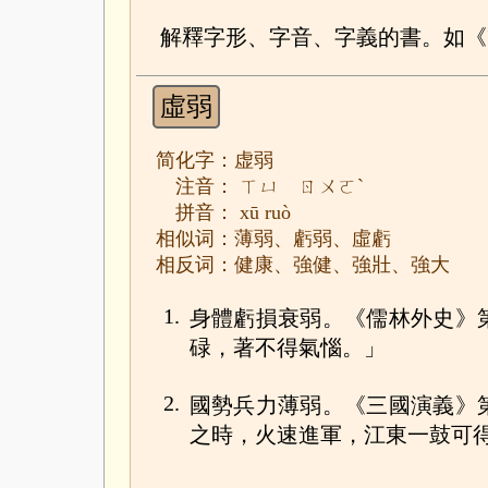
解釋字形、字音、字義的書。如《
虛弱
简化字：虚弱
注音： ㄒㄩ ㄖㄨㄛˋ
拼音： xū ruò
相似词：薄弱、虧弱、虛虧
相反词：健康、強健、強壯、強大
1.
身體虧損衰弱。《儒林外史》
碌，著不得氣惱。」
2.
國勢兵力薄弱。《三國演義》
之時，火速進軍，江東一鼓可