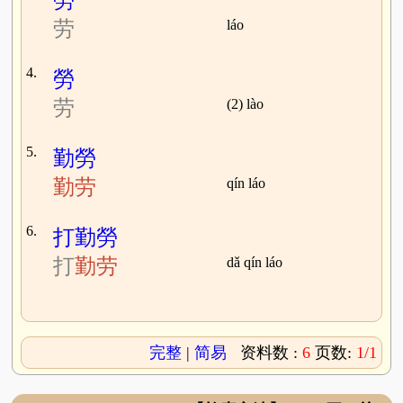
勞
劳
láo
4.
勞
劳
(2) lào
5.
勤勞
勤劳
qín láo
6.
打勤勞
打
勤劳
dǎ qín láo
完整
|
简易
资料数 :
6
页数:
1/1