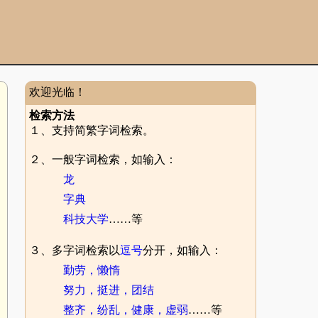
欢迎光临！
检索方法
１、支持简繁字词检索。
２、一般字词检索，如输入：
龙
字典
科技大学
……等
３、多字词检索以
逗号
分开，如输入：
勤劳，懒惰
努力，挺进，团结
整齐，纷乱，健康，虚弱
……等