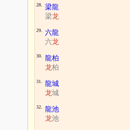
28.
梁龍
梁
龙
29.
六龍
六
龙
30.
龍柏
龙
柏
31.
龍城
龙
城
32.
龍池
龙
池