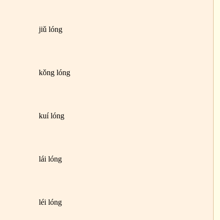
jiǔ lóng
kǒng lóng
kuí lóng
lái lóng
léi lóng