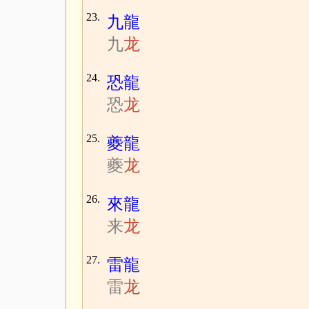
23.
九龍
九
龙
24.
恐龍
恐
龙
25.
夔龍
夔
龙
26.
來龍
来
龙
27.
雷龍
雷
龙