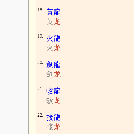
18.
黃龍
黄
龙
19.
火龍
火
龙
20.
劍龍
剑
龙
21.
蛟龍
蛟
龙
22.
接龍
接
龙