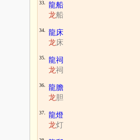
33.
龍船
龙
船
34.
龍床
龙
床
35.
龍祠
龙
祠
36.
龍膽
龙
胆
37.
龍燈
龙
灯