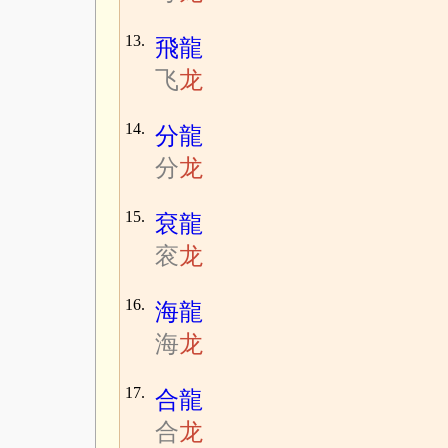
13.
飛龍
飞
龙
14.
分龍
分
龙
15.
袞龍
衮
龙
16.
海龍
海
龙
17.
合龍
合
龙