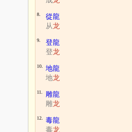
成
龙
8.
從龍
从
龙
9.
登龍
登
龙
10.
地龍
地
龙
11.
雕龍
雕
龙
12.
毒龍
毒
龙