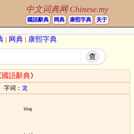
中文词典网 Chinese.my
國語辭典
网典
康熙字典
关于
典
|
网典
|
康熙字典
《
國語辭典
》
字词：
龙
lóng