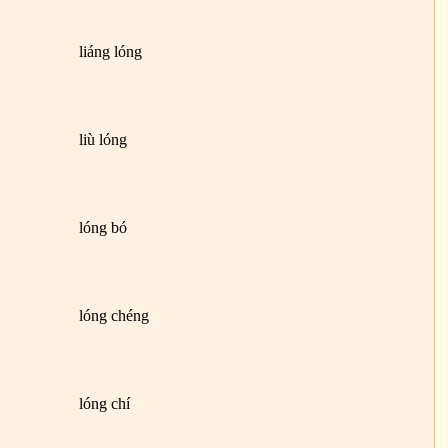
liáng lóng
liù lóng
lóng bó
lóng chéng
lóng chí