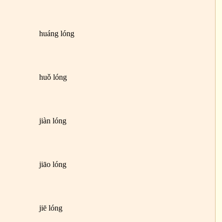
huáng lóng
huǒ lóng
jiàn lóng
jiāo lóng
jiē lóng