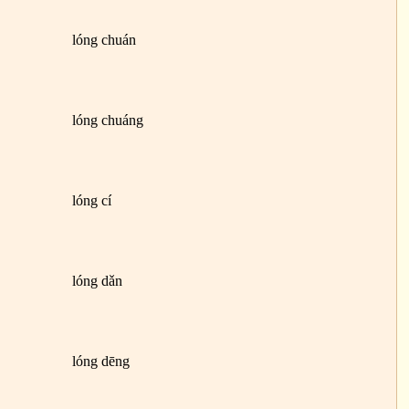
lóng chuán
lóng chuáng
lóng cí
lóng dǎn
lóng dēng