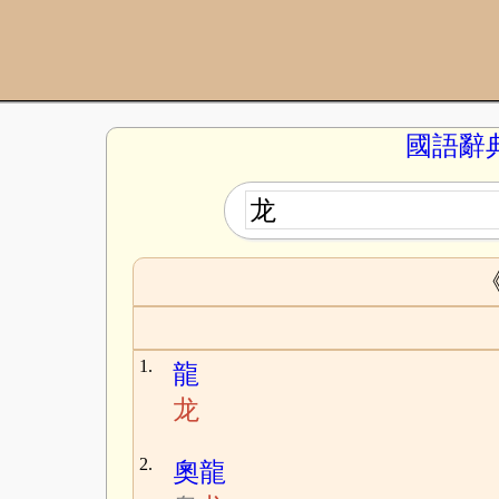
國語辭
1.
龍
龙
2.
奧龍