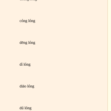
cóng lóng
dēng lóng
dì lóng
diāo lóng
dú lóng