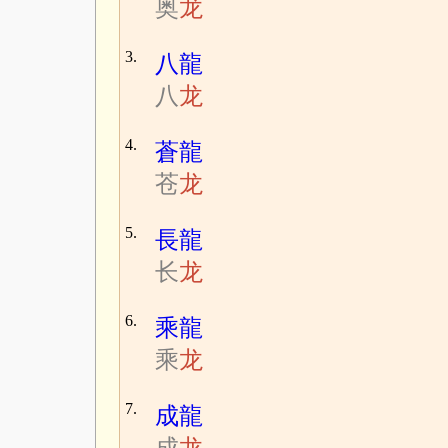
奥
龙
3.
八龍
八
龙
4.
蒼龍
苍
龙
5.
長龍
长
龙
6.
乘龍
乘
龙
7.
成龍