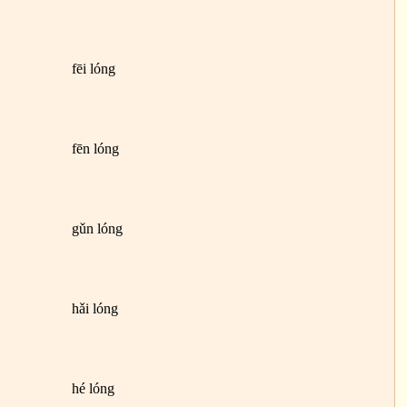
fēi lóng
fēn lóng
gǔn lóng
hǎi lóng
hé lóng