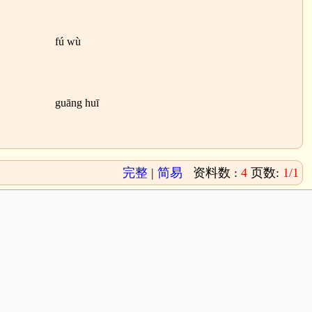
fú wù
guāng huī
完整
|
简易
资料数 :
4
页数:
1/1