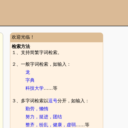
欢迎光临！
检索方法
１、支持简繁字词检索。
２、一般字词检索，如输入：
龙
字典
科技大学
……等
３、多字词检索以
逗号
分开，如输入：
勤劳，懒惰
努力，挺进，团结
整齐，纷乱，健康，虚弱
……等