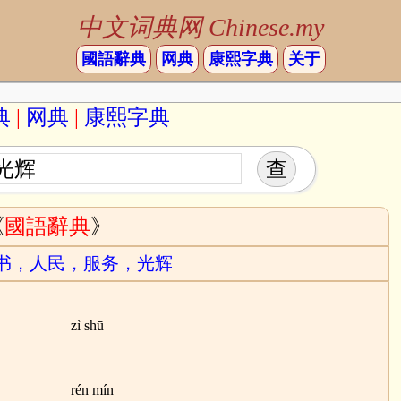
中文词典网 Chinese.my
國語辭典
网典
康熙字典
关于
典
|
网典
|
康熙字典
《
國語辭典
》
书，人民，服务，光辉
zì shū
rén mín